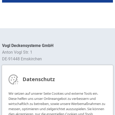
Vogl Deckensysteme GmbH
Anton Vogl Str. 1
DE-91448 Emskirchen
Ansprechpartner finden
Datenschutz
Newsletter abonnieren
Wir setzen auf unserer Seite Cookies und externe Tools ein.
T
+49 9104 825-0
Diese helfen uns unser Onlineangebot zu verbessern und
F
+49 9104 825-250
wirtschaftlich zu betreiben, sowie unsere Werbemaßnahmen zu
messen, optimieren und zielgerichtet auszuspielen. Sie können
E
info@vogl-deckensysteme.de
dies akzeptieren, nur die essentiellen Cookies und Tools