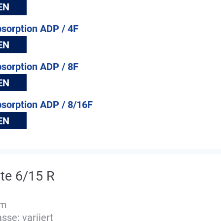
EN
bsorption ADP / 4F
EN
bsorption ADP / 8F
EN
bsorption ADP / 8/16F
EN
te 6/15 R
mm
se: variiert