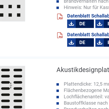
Brandverhalten nach
Hinweis: Nur für Ka
Datenblatt Schalla
DE
Datenblatt Schalla
DE
Akustikdesignplat
Plattendicke: 12,5 
Flächenbezogene Mas
Lochflächenanteil: va
Baustoffklasse nach 