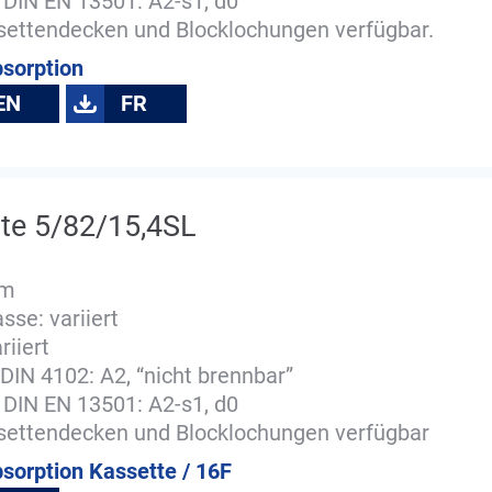
 DIN EN 13501: A2-s1, d0
ssettendecken und Blocklochungen verfügbar.
bsorption
EN
FR
tte 5/82/15,4SL
mm
se: variiert
riiert
DIN 4102: A2, “nicht brennbar”
 DIN EN 13501: A2-s1, d0
ssettendecken und Blocklochungen verfügbar
bsorption Kassette / 16F