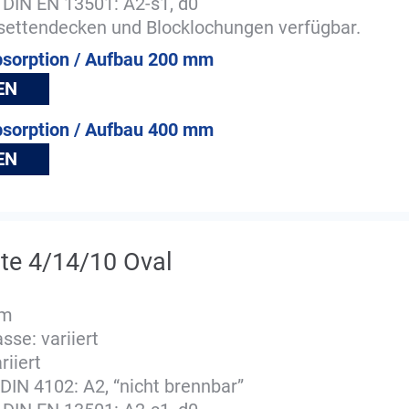
 DIN EN 13501: A2-s1, d0
ssettendecken und Blocklochungen verfügbar.
bsorption / Aufbau 200 mm
EN
bsorption / Aufbau 400 mm
EN
te 4/14/10 Oval
mm
se: variiert
riiert
DIN 4102: A2, “nicht brennbar”