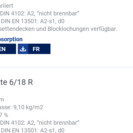
riiert
DIN 4102: A2, “nicht brennbar”
 DIN EN 13501: A2-s1, d0
ssettendecken und Blocklochungen verfügbar.
bsorption
EN
FR
te 6/18 R
mm
sse: 9,10 kg/m2
,7 %
DIN 4102: A2, “nicht brennbar”
 DIN EN 13501: A2-s1, d0