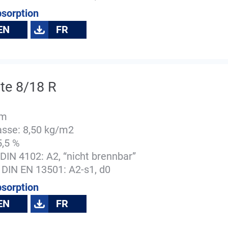
bsorption
EN
FR
te 8/18 R
mm
sse: 8,50 kg/m2
5,5 %
DIN 4102: A2, “nicht brennbar”
 DIN EN 13501: A2-s1, d0
bsorption
EN
FR