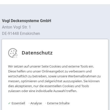
Vogl Deckensysteme GmbH
Anton Vogl Str. 1
DE-91448 Emskirchen
Ansprechpartner finden
Datenschutz
Newsletter abonnieren
Wir setzen auf unserer Seite Cookies und externe Tools ein.
T
+49 9104 825-0
Diese helfen uns unser Onlineangebot zu verbessern und
F
+49 9104 825-250
wirtschaftlich zu betreiben, sowie unsere Werbemaßnahmen zu
messen, optimieren und zielgerichtet auszuspielen. Sie können
E
info@vogl-deckensysteme.de
dies akzeptieren, nur die essentiellen Cookies und Tools
zulassen oder eine individuelle Auswahl treffen.
Deckengestaltung
Galerie
Systeme
Über uns
✓
Essentiell
•
Analyse
•
Externe Inhalte
Produkte
Kontakt