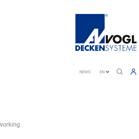
NEWS
 working