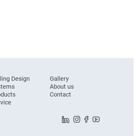
ling Design
Gallery
stems
About us
oducts
Contact
vice