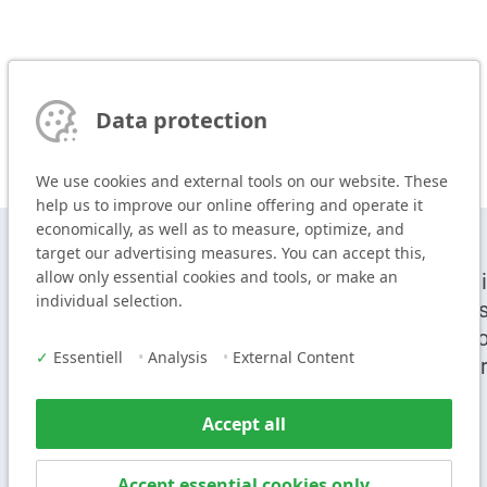
Data protection
We use cookies and external tools on our website. These
help us to improve our online offering and operate it
economically, as well as to measure, optimize, and
target our advertising measures. You can accept this,
allow only essential cookies and tools, or make an
T
+49 9104 825-0
Cei
individual selection.
F
+49 9104 825-250
Sy
E
info@vogl-ceilingsystems.com
Pr
✓
Essentiell
•
Analysis
•
External Content
Ser
Accept all
Accept essential cookies only