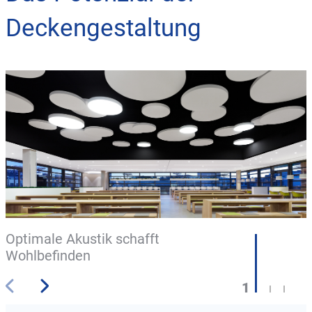
Deckengestaltung
Optimale Akustik schafft
Wohlbefinden
1
2
3