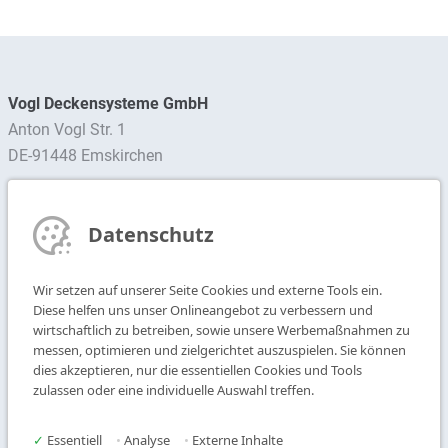
Vogl Deckensysteme GmbH
Anton Vogl Str. 1
DE-91448 Emskirchen
Ansprechpartner finden
Datenschutz
Newsletter abonnieren
Wir setzen auf unserer Seite Cookies und externe Tools ein.
T
+49 9104 825-0
Diese helfen uns unser Onlineangebot zu verbessern und
F
+49 9104 825-250
wirtschaftlich zu betreiben, sowie unsere Werbemaßnahmen zu
messen, optimieren und zielgerichtet auszuspielen. Sie können
E
info@vogl-deckensysteme.de
dies akzeptieren, nur die essentiellen Cookies und Tools
zulassen oder eine individuelle Auswahl treffen.
Deckengestaltung
Galerie
Systeme
Über uns
✓
Essentiell
•
Analyse
•
Externe Inhalte