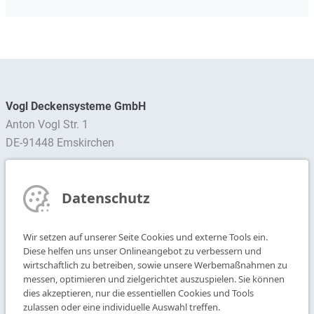
Vogl Deckensysteme GmbH
Anton Vogl Str. 1
DE-91448 Emskirchen
Ansprechpartner finden
Datenschutz
Newsletter abonnieren
Wir setzen auf unserer Seite Cookies und externe Tools ein.
T
+49 9104 825-0
Diese helfen uns unser Onlineangebot zu verbessern und
F
+49 9104 825-250
wirtschaftlich zu betreiben, sowie unsere Werbemaßnahmen zu
messen, optimieren und zielgerichtet auszuspielen. Sie können
E
info@vogl-deckensysteme.de
dies akzeptieren, nur die essentiellen Cookies und Tools
zulassen oder eine individuelle Auswahl treffen.