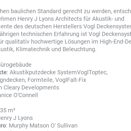
en baulichen Standard gerecht zu werden, entsch
hmen Henry J Lyons Architects für Akustik- und
ente des deutschen Herstellers Vogl Deckensyst
jährigen technischen Erfahrung ist Vogl Deckensy
für qualitativ hochwertige Lösungen im High-End-De
ustik, Klimatechnik und Beleuchtung.
Bürogebäude
kte
: Akustikputzdecke SystemVoglToptec,
gndecken, Formteile, VoglFalt-Fix
hn Cleary Developments
anice O'Connell
835 m²
Henry J Lyons
üro
: Murphy Matson O' Sullivan