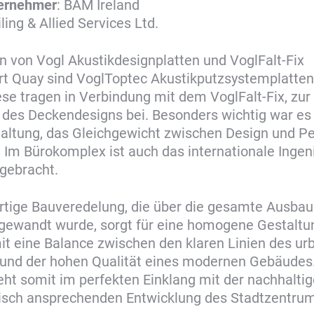
ernehmer
: BAM Ireland
iling & Allied Services Ltd.
 von Vogl Akustikdesignplatten und VoglFalt-Fix
rt Quay sind VoglToptec Akustikputzsystemplatten
ese tragen in Verbindung mit dem VoglFalt-Fix, zur
des Deckendesigns bei. Besonders wichtig war es 
altung, das Gleichgewicht zwischen Design und P
. Im Bürokomplex ist auch das internationale Ingen
gebracht.
rtige Bauveredelung, die über die gesamte Ausba
ngewandt wurde, sorgt für eine homogene Gestaltu
it eine Balance zwischen den klaren Linien des ur
 und der hohen Qualität eines modernen Gebäudes
eht somit im perfekten Einklang mit der nachhalti
nisch ansprechenden Entwicklung des Stadtzentrum