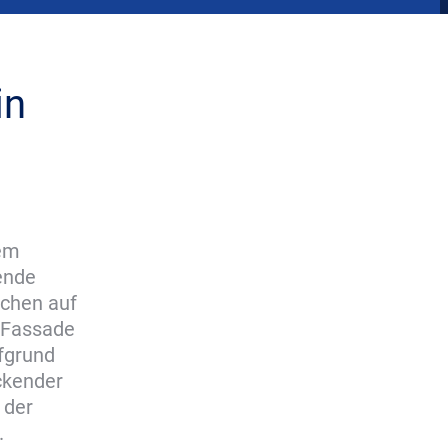
in
tem
ende
ächen auf
e Fassade
ufgrund
ckender
 der
.