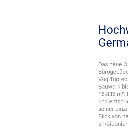
Hochw
Germ
Das neue On
Bürogebäud
VoglToptec 
Bauwerk bie
15.835 m². 
und entspri
seiner einz
Blick von d
ambitionier