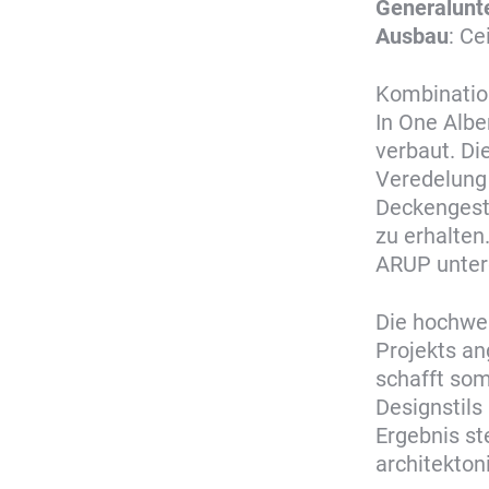
Generalunt
Ausbau
: Ce
Kombination
In One Albe
verbaut. Di
Veredelung 
Deckengest
zu erhalten
ARUP unter
Die hochwe
Projekts a
schafft som
Designstils
Ergebnis st
architekto