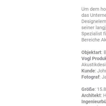
Um dem hoh
das Unterne
Designelem
seiner lang
Spezialist 
Bereiche Ak
Objektart
: 
Vogl
Produ
Akustikdesi
Kunde
: Jo
Fotograf
: J
Größe
: 15.
Architekt
: 
Ingenieurb