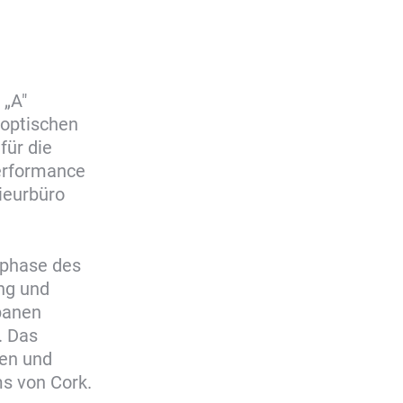
 „A"
 optischen
für die
erformance
ieurbüro
uphase des
ng und
banen
. Das
gen und
s von Cork.