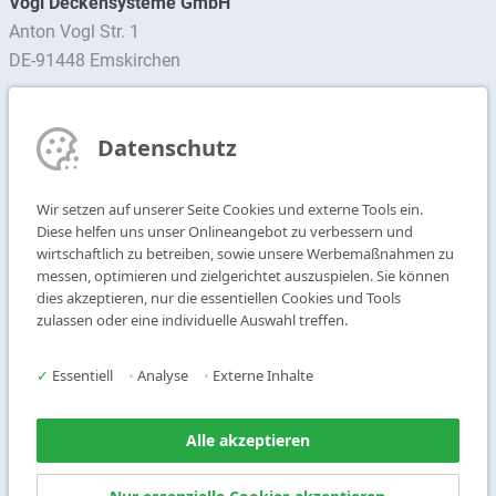
Vogl Deckensysteme GmbH
Anton Vogl Str. 1
DE-91448 Emskirchen
Ansprechpartner finden
Datenschutz
Newsletter abonnieren
Wir setzen auf unserer Seite Cookies und externe Tools ein.
T
+49 9104 825-0
Diese helfen uns unser Onlineangebot zu verbessern und
F
+49 9104 825-250
wirtschaftlich zu betreiben, sowie unsere Werbemaßnahmen zu
messen, optimieren und zielgerichtet auszuspielen. Sie können
E
info@vogl-deckensysteme.de
dies akzeptieren, nur die essentiellen Cookies und Tools
zulassen oder eine individuelle Auswahl treffen.
Deckengestaltung
Galerie
Systeme
Über uns
✓
Essentiell
•
Analyse
•
Externe Inhalte
Produkte
Kontakt
Service
Alle akzeptieren