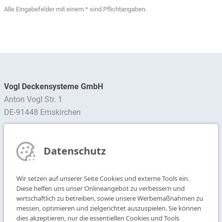
Alle Eingabefelder mit einem * sind Pflichtangaben.
Vogl Deckensysteme GmbH
Anton Vogl Str. 1
DE-91448 Emskirchen
Ansprechpartner finden
Datenschutz
Newsletter abonnieren
Wir setzen auf unserer Seite Cookies und externe Tools ein.
T
+49 9104 825-0
Diese helfen uns unser Onlineangebot zu verbessern und
F
+49 9104 825-250
wirtschaftlich zu betreiben, sowie unsere Werbemaßnahmen zu
messen, optimieren und zielgerichtet auszuspielen. Sie können
E
info@vogl-deckensysteme.de
dies akzeptieren, nur die essentiellen Cookies und Tools