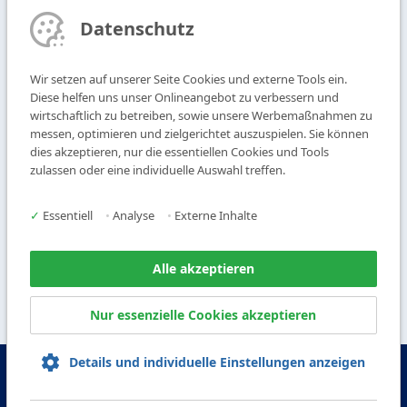
Ansprechpartner finden
Datenschutz
Newsletter abonnieren
Wir setzen auf unserer Seite Cookies und externe Tools ein.
T
+49 9104 825-0
Diese helfen uns unser Onlineangebot zu verbessern und
F
+49 9104 825-250
wirtschaftlich zu betreiben, sowie unsere Werbemaßnahmen zu
messen, optimieren und zielgerichtet auszuspielen. Sie können
E
info@vogl-deckensysteme.de
dies akzeptieren, nur die essentiellen Cookies und Tools
zulassen oder eine individuelle Auswahl treffen.
Deckengestaltung
Galerie
Systeme
Über uns
✓
Essentiell
•
Analyse
•
Externe Inhalte
Produkte
Kontakt
Service
Alle akzeptieren
Nur essenzielle Cookies akzeptieren
Details und individuelle Einstellungen anzeigen
© Copyright Vogl Deckensysteme - 2026
IMPRESSUM
DATENSCHUTZ
AGB
AEB