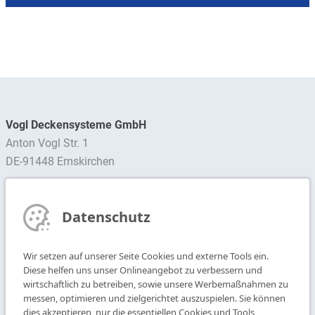
Vogl Deckensysteme GmbH
Anton Vogl Str. 1
DE-91448 Emskirchen
Ansprechpartner finden
Datenschutz
Newsletter abonnieren
Wir setzen auf unserer Seite Cookies und externe Tools ein.
T
+49 9104 825-0
Diese helfen uns unser Onlineangebot zu verbessern und
F
+49 9104 825-250
wirtschaftlich zu betreiben, sowie unsere Werbemaßnahmen zu
messen, optimieren und zielgerichtet auszuspielen. Sie können
E
info@vogl-deckensysteme.de
dies akzeptieren, nur die essentiellen Cookies und Tools