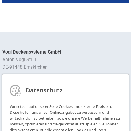
Vogl Deckensysteme GmbH
Anton Vogl Str. 1
DE-91448 Emskirchen
Ansprechpartner finden
Datenschutz
Newsletter abonnieren
Wir setzen auf unserer Seite Cookies und externe Tools ein.
T
+49 9104 825-0
Diese helfen uns unser Onlineangebot zu verbessern und
F
+49 9104 825-250
wirtschaftlich zu betreiben, sowie unsere Werbemaßnahmen zu
messen, optimieren und zielgerichtet auszuspielen. Sie können
E
info@vogl-deckensysteme.de
dies akzeptieren, nur die essentiellen Cookies und Tools