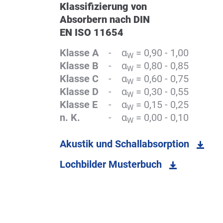
Klassifizierung von
Absorbern nach DIN
EN ISO 11654
Klasse A
-
α
= 0,90 - 1,00
W
Klasse B
-
α
= 0,80 - 0,85
W
Klasse C
-
α
= 0,60 - 0,75
W
Klasse D
-
α
= 0,30 - 0,55
W
Klasse E
-
α
= 0,15 - 0,25
W
n. K.
-
α
= 0,00 - 0,10
W
Akustik und Schallabsorption
Lochbilder Musterbuch