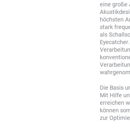
eine große 
Akustikdes
höchsten An
stark freq
als Schalls
Eyecatcher.
Verarbeitun
konvention
Verarbeitun
wahrgeno
Die Basis u
Mit Hilfe u
erreichen w
können somi
zur Optimie