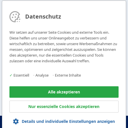
Ansprechpartner finden
Datenschutz
Newsletter abonnieren
Wir setzen auf unserer Seite Cookies und externe Tools ein.
T
+49 9104 825-0
Diese helfen uns unser Onlineangebot zu verbessern und
F
+49 9104 825-250
wirtschaftlich zu betreiben, sowie unsere Werbemaßnahmen zu
messen, optimieren und zielgerichtet auszuspielen. Sie können
E
info@vogl-deckensysteme.de
dies akzeptieren, nur die essentiellen Cookies und Tools
zulassen oder eine individuelle Auswahl treffen.
Deckengestaltung
Galerie
Systeme
Über uns
✓
Essentiell
•
Analyse
•
Externe Inhalte
Produkte
Kontakt
Service
Alle akzeptieren
Nur essenzielle Cookies akzeptieren
Details und individuelle Einstellungen anzeigen
© Copyright Vogl Deckensysteme - 2026