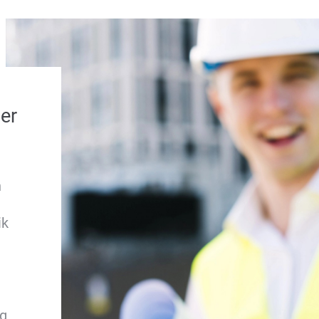
er
n
ik
ng