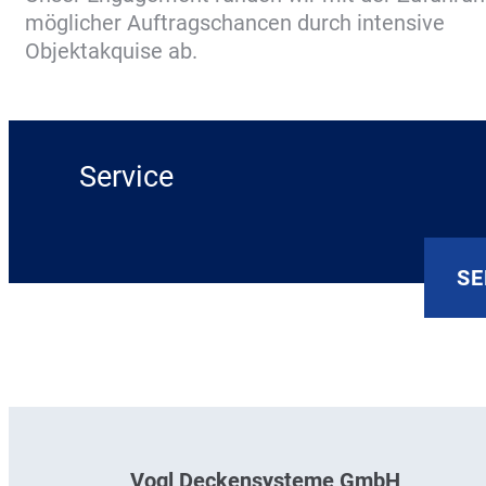
möglicher Auftragschancen durch intensive
Objektakquise ab.
Service
SE
Vogl Deckensysteme GmbH