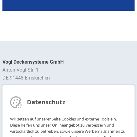
Vogl Deckensysteme GmbH
Anton Vogl Str. 1
DE-91448 Emskirchen
Ansprechpartner finden
Datenschutz
Newsletter abonnieren
Wir setzen auf unserer Seite Cookies und externe Tools ein.
T
+49 9104 825-0
Diese helfen uns unser Onlineangebot zu verbessern und
F
+49 9104 825-250
wirtschaftlich zu betreiben, sowie unsere Werbemaßnahmen zu