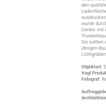
den ausführ
Ladenfläch
ausdruckss
wurde durc
Center mit 
Trockenbaua
Sie sollten
übrigen Ra
Lichtgräben
Objektart
: 
Vogl
Produ
Fotograf
: 
Auftraggeb
Architekten