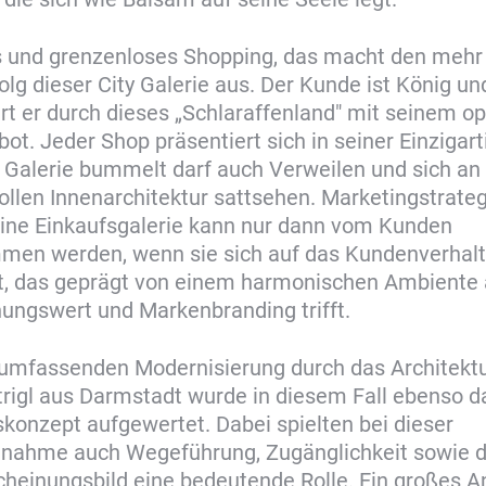
 und grenzenloses Shopping, das macht den mehr 
folg dieser City Galerie aus. Der Kunde ist König un
ert er durch dieses „Schlaraffenland" mit seinem o
t. Jeder Shop präsentiert sich in seiner Einzigart
 Galerie bummelt darf auch Verweilen und sich an
llen Innenarchitektur sattsehen. Marketingstrate
 eine Einkaufsgalerie kann nur dann vom Kunden
en werden, wenn sie sich auf das Kundenverhal
rt, das geprägt von einem harmonischen Ambiente 
ungswert und Markenbranding trifft.
 umfassenden Modernisierung durch das Architekt
rigl aus Darmstadt wurde in diesem Fall ebenso d
konzept aufgewertet. Dabei spielten bei dieser
hme auch Wegeführung, Zugänglichkeit sowie 
einungsbild eine bedeutende Rolle. Ein großes A