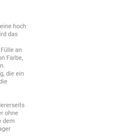
eine hoch
ird das
Fülle an
on Farbe,
n.
, die ein
die
dererseits
er ohne
ie dem
ager