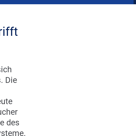
ifft
sich
. Die
eute
ucher
e des
ysteme.