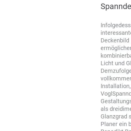
Spannde
Infolgedes
interessant
Deckenbild 
ermöglichen
kombinierba
Licht und 
Demzufolge 
vollkommen
Installation
VoglSpannd
Gestaltungs
als dreidim
Glanzgrad s
Planer ein 