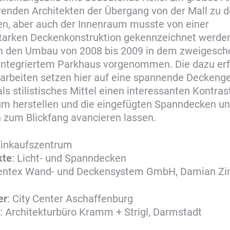
enden Architekten der Übergang von der Mall zu 
en, aber auch der Innenraum musste von einer
tarken Deckenkonstruktion gekennzeichnet werden
h den Umbau von 2008 bis 2009 in dem zweigescho
integriertem Parkhaus vorgenommen. Die dazu erf
rbeiten setzen hier auf eine spannende Deckenge
 als stilistisches Mittel einen interessanten Kontra
um herstellen und die eingefügten Spanndecken u
 zum Blickfang avancieren lassen.
Einkaufszentrum
kte
: Licht- und Spanndecken
Rentex Wand- und Deckensystem GmbH, Damian 
er
: City Center Aschaffenburg
: Architekturbüro Kramm + Strigl, Darmstadt