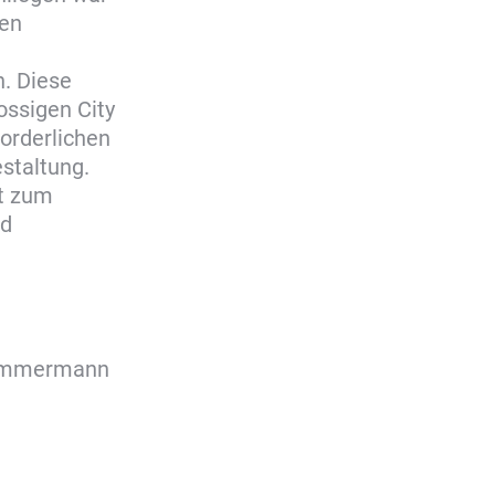
den
. Diese
ssigen City
orderlichen
staltung.
st zum
nd
Zimmermann