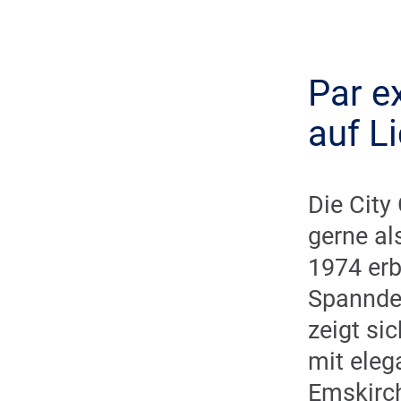
Par e
auf L
Die City
gerne al
1974 erb
Spannde
zeigt si
mit ele
Emskirc