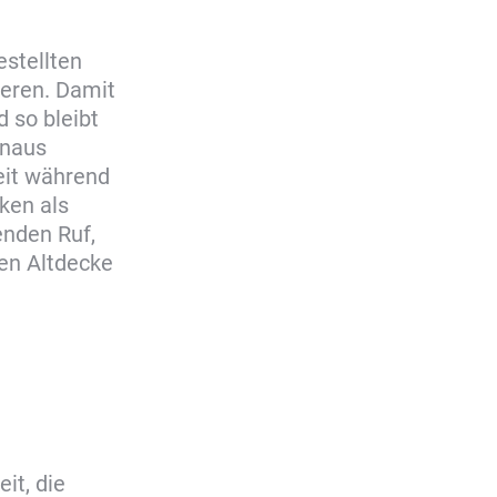
estellten
eren. Damit
 so bleibt
inaus
eit während
ken als
enden Ruf,
nen Altdecke
it, die