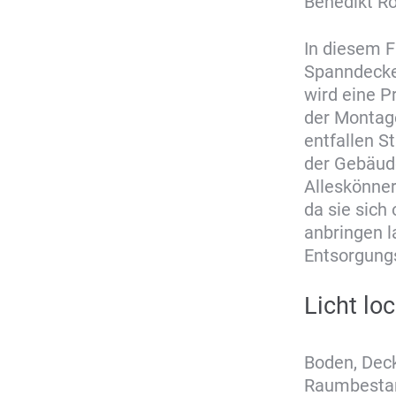
Benedikt Ro
In diesem F
Spanndecke
wird eine P
der Montag
entfallen S
der Gebäud
Alleskönner
da sie sich
anbringen 
Entsorgung
Licht lo
Boden, Deck
Raumbestand