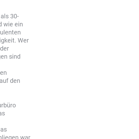
als 30-
d wie ein
pulenten
igkeit. Wer
 der
gen sind
ten
auf den
urbüro
as
das
nliegen war