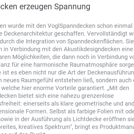
cken erzeugen Spannung
sen wurde mit den VoglSpanndecken schon einmal 
e Deckenarchitektur geschaffen. Vervollständigt w
durch die Integration von Spanndeckenflächen. Sie
 in Verbindung mit den Akustikdesigndecken eine 
ren Möglichkeiten, die dann noch in Verbindung v
Glanz für eine harmonische Raumatmosphäre sorge
ist es eben nicht nur die Art der Deckenausführung
 neues Raumgefühl entstehen ließ, sondern auch 
, welche hier enorme Vorteile garantiert. „Mit den
ecken bietet sich eine nahezu grenzenlose
freiheit: einerseits als klare geometrische und an
ensionale Formen. Selbst als farbige Folien mit od
owie in der Ausführung als Lichtdecke eröffnen s
breites, kreatives Spektrum", bringt es Produktman