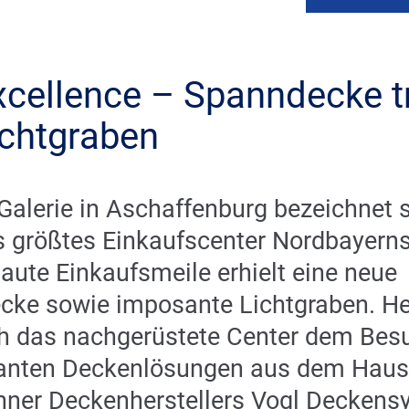
xcellence – Spanndecke tr
ichtgraben
 Galerie in Aschaffenburg bezeichnet 
s größtes Einkaufscenter Nordbayerns
aute Einkaufsmeile erhielt eine neue
cke sowie imposante Lichtgraben. H
ch das nachgerüstete Center dem Bes
ganten Deckenlösungen aus dem Haus
hner Deckenherstellers Vogl Deckens