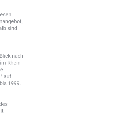
iesen
enangebot,
alb sind
Blick nach
im Rhein-
ie
² auf
bis 1999.
 des
lt