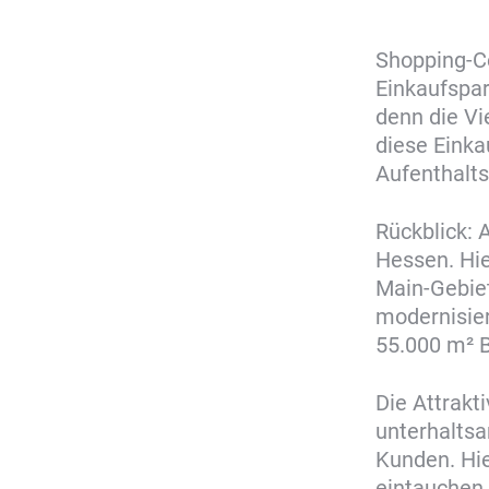
Shopping-Ce
Einkaufspa
denn die Vi
diese Einka
Aufenthalts
Rückblick: 
Hessen. Hie
Main-Gebiet
modernisier
55.000 m² B
Die Attrakt
unterhalts
Kunden. Hie
eintauchen,