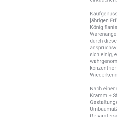
Kaufgenuss
jährigen Er
König flani
Warenangebo
durch diese
anspruchsvo
sich einig,
wahrgenomm
konzentrie
Wiederkenn
Nach einer
Kramm + St
Gestaltungs
Umbaumaßna
Gesamtersch