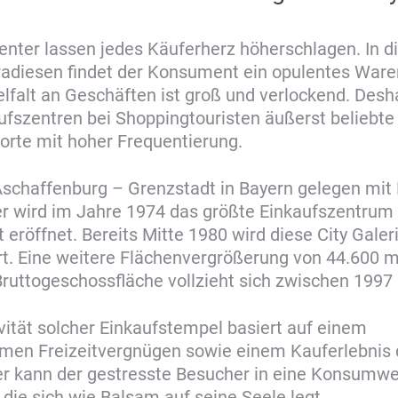
nter lassen jedes Käuferherz höherschlagen. In d
radiesen findet der Konsument ein opulentes War
elfalt an Geschäften ist groß und verlockend. Desh
ufszentren bei Shoppingtouristen äußerst beliebte
orte mit hoher Frequentierung.
Aschaffenburg – Grenzstadt in Bayern gelegen mit 
r wird im Jahre 1974 das größte Einkaufszentrum 
 eröffnet. Bereits Mitte 1980 wird diese City Galer
t. Eine weitere Flächenvergrößerung von 44.600 m
ruttogeschossfläche vollzieht sich zwischen 1997 
ivität solcher Einkaufstempel basiert auf einem
amen Freizeitvergnügen sowie einem Kauferlebnis
r kann der gestresste Besucher in eine Konsumwe
 die sich wie Balsam auf seine Seele legt.