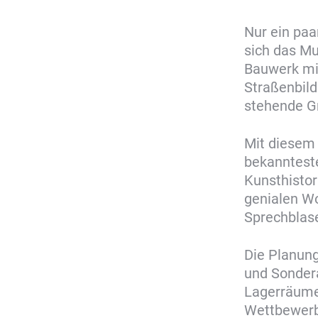
Nur ein paa
sich das Mu
Bauwerk mit
Straßenbild
stehende Gr
Mit diesem 
bekannteste
Kunsthistor
genialen Wo
Sprechblase
Die Planung
und Sondera
Lagerräume
Wettbewerbe