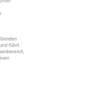
ption
m
ießenden
und führt
senbereich,
einen