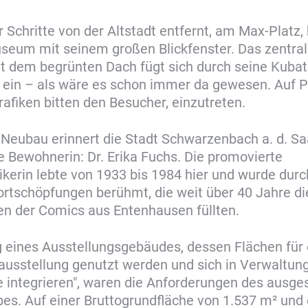
r Schritte von der Altstadt entfernt, am Max-Platz,
seum mit seinem großen Blickfenster. Das zentra
 dem begrünten Dach fügt sich durch seine Kubat
 ein – als wäre es schon immer da gewesen. Auf 
afiken bitten den Besucher, einzutreten.
Neubau erinnert die Stadt Schwarzenbach a. d. Saa
 Bewohnerin: Dr. Erika Fuchs. Die promovierte
ikerin lebte von 1933 bis 1984 hier und wurde durc
rtschöpfungen berühmt, die weit über 40 Jahre di
n der Comics aus Entenhausen füllten.
 eines Ausstellungsgebäudes, dessen Flächen für 
usstellung genutzt werden und sich in Verwaltun
 integrieren", waren die Anforderungen des ausge
s. Auf einer Bruttogrundfläche von 1.537 m² und 