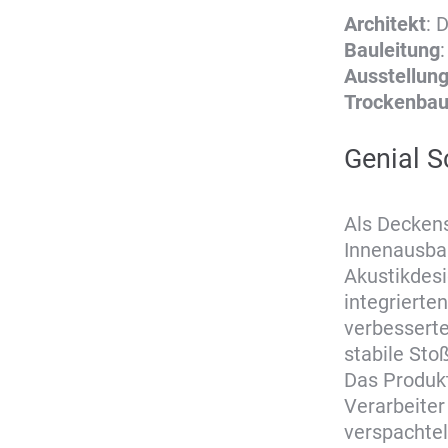
Architekt
: 
Bauleitung
Ausstellun
Trockenba
Genial S
Als Decken
Innenausbau
Akustikdes
integrierte
verbesserte
stabile Sto
Das Produkt
Verarbeiter
verspachte