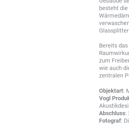
Gebäude sei
besteht die
Wärmedämm
verwaschene
Glassplitte
Bereits das
Raumwirkun
zum Freiber
wie auch di
zentralen P
Objektart
:
Vogl
Produ
Akustikdes
Abschluss
:
Fotograf
: D