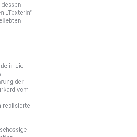
n dessen
n „Texterin"
eliebten
de in die
s
rung der
urkard vom
realisierte
eschossige