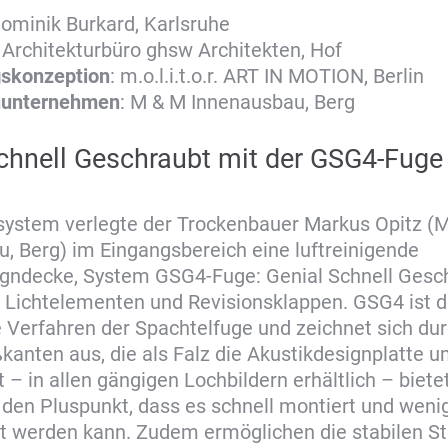
Dominik Burkard, Karlsruhe
: Architekturbüro ghsw Architekten, Hof
gskonzeption
: m.o.l.i.t.o.r. ART IN MOTION, Berlin
uunternehmen
: M & M Innenausbau, Berg
chnell Geschraubt mit der GSG4-Fuge
system verlegte der Trockenbauer Markus Opitz (
, Berg) im Eingangsbereich eine luftreinigende
igndecke, System GSG4-Fuge: Genial Schnell Gesch
n Lichtelementen und Revisionsklappen. GSG4 ist 
 Verfahren der Spachtelfuge und zeichnet sich dur
ßkanten aus, die als Falz die Akustikdesignplatte u
 – in allen gängigen Lochbildern erhältlich – biet
 den Pluspunkt, dass es schnell montiert und wen
lt werden kann. Zudem ermöglichen die stabilen S