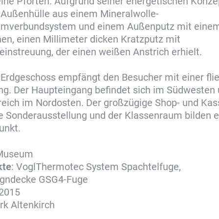
ne Pforten. Aufgrund seiner energetischen Konze
 Außenhülle aus einem Mineralwolle-
verbundsystem und einem Außenputz mit eine
n, einen Millimeter dicken Kratzputz mit
reinstreuung, der einen weißen Anstrich erhielt.
 Erdgeschoss empfängt den Besucher mit einer fl
g. Der Haupteingang befindet sich im Südwesten 
eich im Nordosten. Der großzügige Shop- und Kas
e Sonderausstellung und der Klassenraum bilden 
unkt.
 Museum
kte
: VoglThermotec System Spachtelfuge,
igndecke GSG4-Fuge
 2015
irk Altenkirch