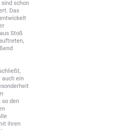
 sind schon
ert. Das
 entwickelt
er
 aus Stoß
auftreten,
eßend
chließt,
 auch ein
esonderheit
im
t so den
en
lle
it ihren