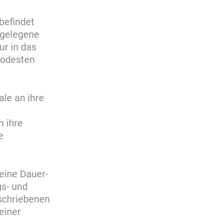
 befindet
lgelegene
ur in das
Podesten
le an ihre
h ihre
e
eine Dauer-
gs- und
schriebenen
einer