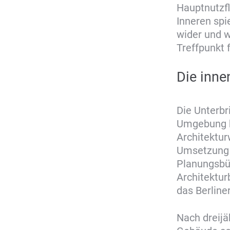
Hauptnutzfl
Inneren spi
wider und w
Treffpunkt 
Die inne
Die Unterbr
Umgebung k
Architektu
Umsetzung 
Planungsbür
Architektur
das Berline
Nach dreijä