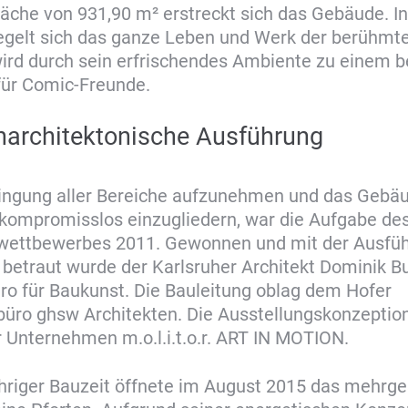
äche von 931,90 m² erstreckt sich das Gebäude. I
egelt sich das ganze Leben und Werk der berühmte
ird durch sein erfrischendes Ambiente zu einem b
für Comic-Freunde.
narchitektonische Ausführung
ingung aller Bereiche aufzunehmen und das Gebäu
ompromisslos einzugliedern, war die Aufgabe de
rwettbewerbes 2011. Gewonnen und mit der Ausfüh
betraut wurde der Karlsruher Architekt Dominik B
o für Baukunst. Die Bauleitung oblag dem Hofer
büro ghsw Architekten. Die Ausstellungskonzeption 
r Unternehmen m.o.l.i.t.o.r. ART IN MOTION.
hriger Bauzeit öffnete im August 2015 das mehrg