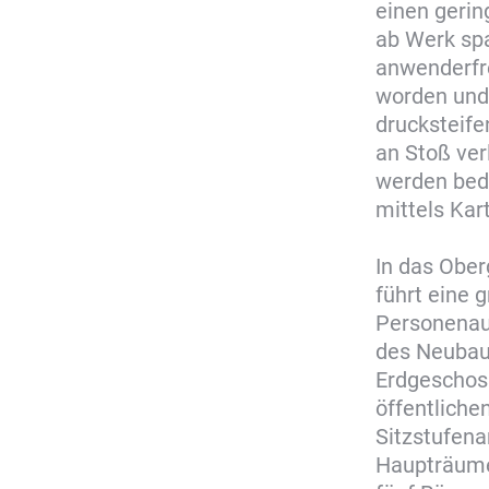
einen gerin
ab Werk spa
anwenderfre
worden und 
drucksteife
an Stoß ver
werden bed
mittels Kar
In das Ober
führt eine 
Personenauf
des Neubau
Erdgeschoss
öffentliche
Sitzstufena
Haupträume 