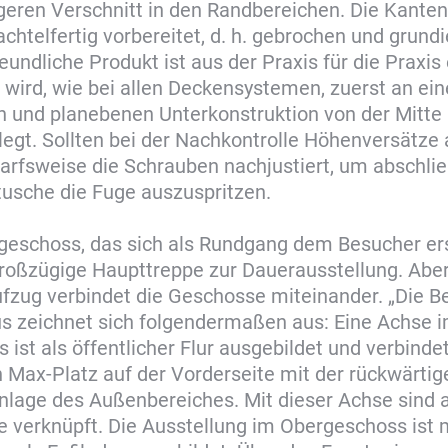
geren Verschnitt in den Randbereichen. Die Kanten
chtelfertig vorbereitet, d. h. gebrochen und grundi
undliche Produkt ist aus der Praxis für die Praxis
wird, wie bei allen Deckensystemen, zuerst an ein
n und planebenen Unterkonstruktion von der Mitte
legt. Sollten bei der Nachkontrolle Höhenversätze 
arfsweise die Schrauben nachjustiert, um abschli
tusche die Fuge auszuspritzen.
geschoss, das sich als Rundgang dem Besucher ers
großzügige Haupttreppe zur Dauerausstellung. Aber
zug verbindet die Geschosse miteinander. „Die B
s zeichnet sich folgendermaßen aus: Eine Achse 
 ist als öffentlicher Flur ausgebildet und verbinde
n Max-Platz auf der Vorderseite mit der rückwärtig
nlage des Außenbereiches. Mit dieser Achse sind a
verknüpft. Die Ausstellung im Obergeschoss ist m