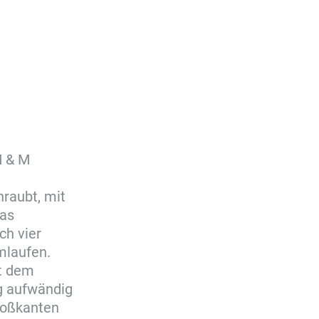
M & M
raubt, mit
das
ch vier
mlaufen.
et dem
ig aufwändig
toßkanten