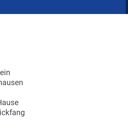
ein
nhausen
Hause
ickfang