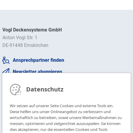
Vogl Deckensysteme GmbH
Anton Vogl Str. 1
DE-91448 Emskirchen
Ansprechpartner finden
Newsletter abonnieren
T
+49 9104 825-0
Datenschutz
F
+49 9104 825-250
E
info@vogl-deckensysteme.de
Wir setzen auf unserer Seite Cookies und externe Tools ein.
Diese helfen uns unser Onlineangebot zu verbessern und
wirtschaftlich zu betreiben, sowie unsere Werbemaßnahmen zu
Deckengestaltung
Galerie
messen, optimieren und zielgerichtet auszuspielen. Sie können
Systeme
Über uns
dies akzeptieren, nur die essentiellen Cookies und Tools