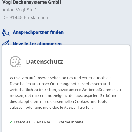
Vogl Deckensysteme GmbH
Anton Vogl Str. 1
DE-91448 Emskirchen
Ansprechpartner finden
Newsletter abonnieren
T
+49 9104 825-0
Datenschutz
F
+49 9104 825-250
E
info@vogl-deckensysteme.de
Wir setzen auf unserer Seite Cookies und externe Tools ein.
Diese helfen uns unser Onlineangebot zu verbessern und
wirtschaftlich zu betreiben, sowie unsere Werbemaßnahmen zu
Deckengestaltung
Galerie
messen, optimieren und zielgerichtet auszuspielen. Sie können
Systeme
Über uns
dies akzeptieren, nur die essentiellen Cookies und Tools
Produkte
Kontakt
zulassen oder eine individuelle Auswahl treffen.
Service
✓
Essentiell
•
Analyse
•
Externe Inhalte