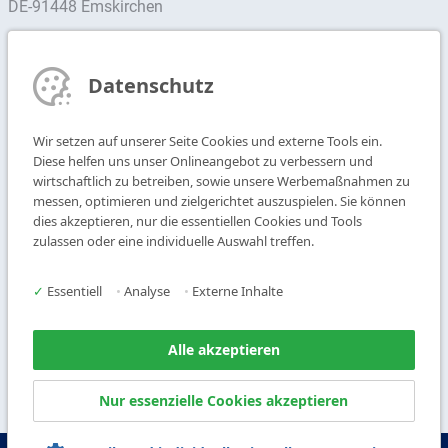
DE-91448 Emskirchen
Ansprechpartner finden
Datenschutz
Newsletter abonnieren
Wir setzen auf unserer Seite Cookies und externe Tools ein.
T
+49 9104 825-0
Diese helfen uns unser Onlineangebot zu verbessern und
F
+49 9104 825-250
wirtschaftlich zu betreiben, sowie unsere Werbemaßnahmen zu
messen, optimieren und zielgerichtet auszuspielen. Sie können
E
info@vogl-deckensysteme.de
dies akzeptieren, nur die essentiellen Cookies und Tools
zulassen oder eine individuelle Auswahl treffen.
Deckengestaltung
Galerie
Systeme
Über uns
✓
Essentiell
•
Analyse
•
Externe Inhalte
Produkte
Kontakt
Service
Alle akzeptieren
Nur essenzielle Cookies akzeptieren