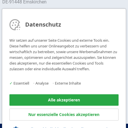
DE-91448 Emskirchen
Ansprechpartner finden
Datenschutz
Newsletter abonnieren
Wir setzen auf unserer Seite Cookies und externe Tools ein.
T
+49 9104 825-0
Diese helfen uns unser Onlineangebot zu verbessern und
F
+49 9104 825-250
wirtschaftlich zu betreiben, sowie unsere Werbemaßnahmen zu
messen, optimieren und zielgerichtet auszuspielen. Sie können
E
info@vogl-deckensysteme.de
dies akzeptieren, nur die essentiellen Cookies und Tools
zulassen oder eine individuelle Auswahl treffen.
Deckengestaltung
Galerie
Systeme
Über uns
✓
Essentiell
•
Analyse
•
Externe Inhalte
Produkte
Kontakt
Service
Alle akzeptieren
Nur essenzielle Cookies akzeptieren