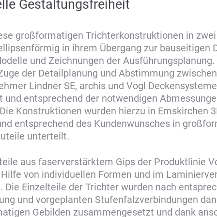
elle Gestaltungsfreiheit
iese großformatigen Trichterkonstruktionen in zwei
 ellipsenförmig in ihrem Übergang zur bauseitigen 
odelle und Zeichnungen der Ausführungsplanung.
Zuge der Detailplanung und Abstimmung zwische
ehmer Lindner SE, archis und Vogl Deckensysteme
et und entsprechend der notwendigen Abmessung
Die Konstruktionen wurden hierzu in Emskirchen 3
 und entsprechend des Kundenwunsches in großfor
uteile unterteilt.
eile aus faserverstärktem Gips der Produktlinie V
Hilfe von individuellen Formen und im Laminierve
t. Die Einzelteile der Trichter wurden nach entspre
ng und vorgeplanten Stufenfalzverbindungen dan
matigen Gebilden zusammengesetzt und dank ansc