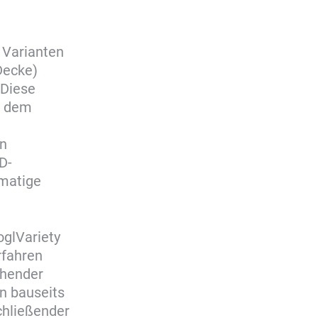
 Varianten
Decke)
 Diese
n dem
en
D-
matige
oglVariety
rfahren
chender
n bauseits
hließender