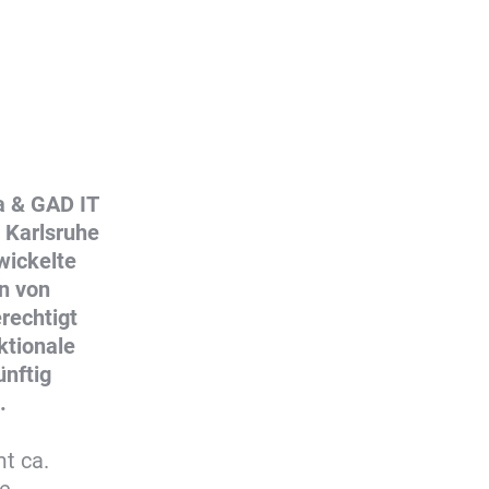
a & GAD IT
n Karlsruhe
wickelte
n von
rechtigt
ktionale
ünftig
.
t ca.
he