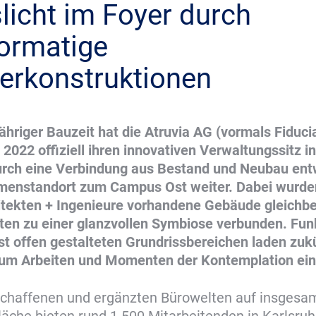
licht im Foyer durch
ormatige
terkonstruktionen
hriger Bauzeit hat die Atruvia AG (vormals Fiduci
 2022 offiziell ihren innovativen Verwaltungssitz i
urch eine Verbindung aus Bestand und Neubau ent
irmenstandort zum Campus Ost weiter. Dabei wurde
itekten + Ingenieure vorhandene Gebäude gleichbe
en zu einer glanzvollen Symbiose verbunden. Fun
 offen gestalteten Grundrissbereichen laden zuk
 zum Arbeiten und Momenten der Kontemplation ein
schaffenen und ergänzten Bürowelten auf insgesam
äche bieten rund 1.500 Mitarbeitenden in Karlsru