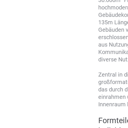
hochmoderne
Gebäudekomp
135m Länge
Gebäuden ve
erschlossen
aus Nutzun
Kommunikat
diverse Nut
Zentral in
großformati
das durch d
einrahmen 
Innenraum 
Formteil