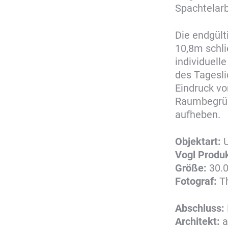
Spachtelar
Die endgül
10,8m schli
individuell
des Tagesli
Eindruck v
Raumbegrün
aufheben.
Objektart:
U
Vogl Produ
Größe:
30.
Fotograf:
Th
Abschluss:
Architekt:
a