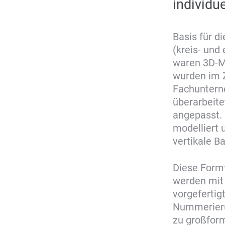
individu
Basis für d
(kreis- und
waren 3D-M
wurden im 
Fachuntern
überarbeit
angepasst. 
modelliert
vertikale Ba
Diese Formt
werden mit 
vorgefertig
Nummerieru
zu großfor