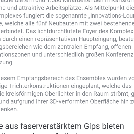
 und attraktive Arbeitsplätze. Als Mittelpunkt di
lexes fungiert die sogenannte „Innovations-Loun
, welche alle fünf Neubauten mit zwei bestehend
rbindet. Das lichtdurchflutete Foyer des Komplex
 durch einen repräsentativen Haupteingang, beste
gsbereichen wie dem zentralen Empfang, offenen
ionszonen und unterschiedlich großen Konferenz
zung.
 diesem Empfangsbereich des Ensembles wurden vo
ge Trichterkonstruktionen eingeplant, welche das 
ie kreisförmigen Oberlichter in den Raum strömt, 
und aufgrund Ihrer 3D-verformten Oberfläche hin 
lenken.
e aus faserverstärktem Gips bieten