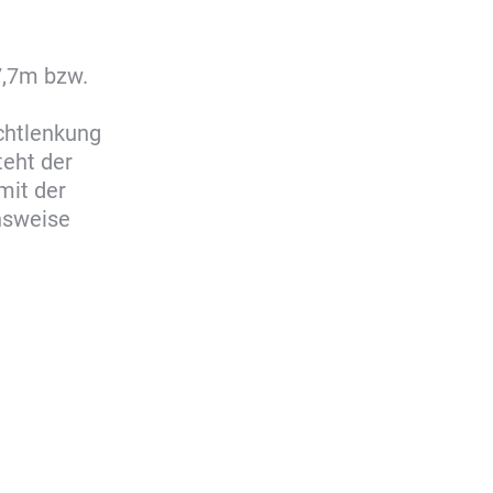
7,7m bzw.
ichtlenkung
teht der
mit der
hsweise