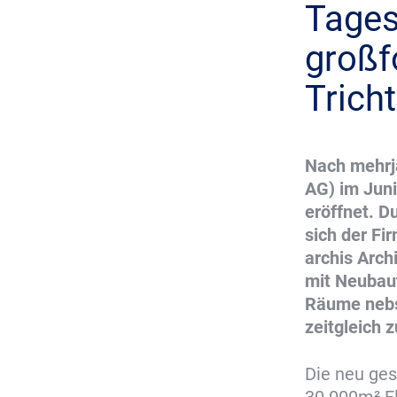
Tages
großf
Trich
Nach mehrjä
AG) im Juni
eröffnet. D
sich der F
archis Arch
mit Neubaut
Räume nebst
zeitgleich
Die neu ge
30.000m² Fl