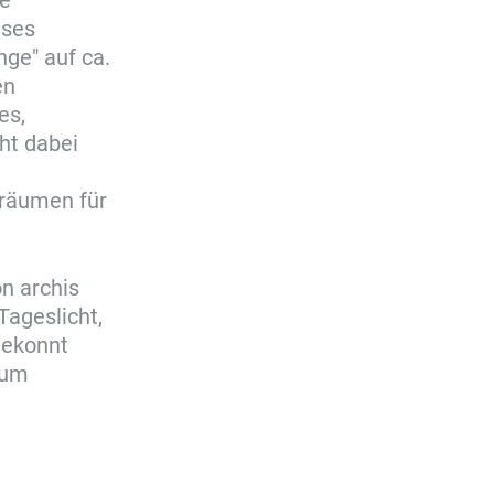
eses
ge" auf ca.
en
es,
ht dabei
räumen für
n archis
Tageslicht,
gekonnt
zum