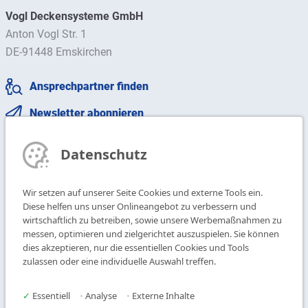
Vogl Deckensysteme GmbH
Anton Vogl Str. 1
DE-91448 Emskirchen
Ansprechpartner finden
Newsletter abonnieren
T
+49 9104 825-0
Datenschutz
F
+49 9104 825-250
E
info@vogl-deckensysteme.de
Wir setzen auf unserer Seite Cookies und externe Tools ein.
Diese helfen uns unser Onlineangebot zu verbessern und
wirtschaftlich zu betreiben, sowie unsere Werbemaßnahmen zu
Deckengestaltung
Galerie
messen, optimieren und zielgerichtet auszuspielen. Sie können
Systeme
Über uns
dies akzeptieren, nur die essentiellen Cookies und Tools
Produkte
Kontakt
zulassen oder eine individuelle Auswahl treffen.
Service
✓
Essentiell
•
Analyse
•
Externe Inhalte