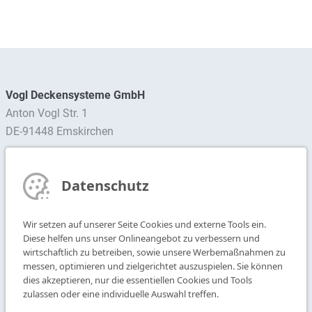
Vogl Deckensysteme GmbH
Anton Vogl Str. 1
DE-91448 Emskirchen
Ansprechpartner finden
Datenschutz
Newsletter abonnieren
Wir setzen auf unserer Seite Cookies und externe Tools ein.
T
+49 9104 825-0
Diese helfen uns unser Onlineangebot zu verbessern und
F
+49 9104 825-250
wirtschaftlich zu betreiben, sowie unsere Werbemaßnahmen zu
messen, optimieren und zielgerichtet auszuspielen. Sie können
E
info@vogl-deckensysteme.de
dies akzeptieren, nur die essentiellen Cookies und Tools
zulassen oder eine individuelle Auswahl treffen.
Deckengestaltung
Galerie