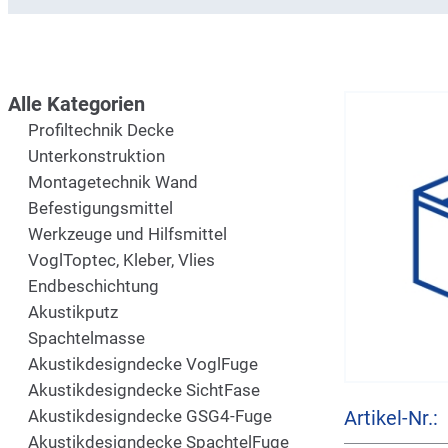
Alle Kategorien
Profiltechnik Decke
Unterkonstruktion
Montagetechnik Wand
Befestigungsmittel
Werkzeuge und Hilfsmittel
VoglToptec, Kleber, Vlies
Endbeschichtung
Akustikputz
Spachtelmasse
Akustikdesigndecke VoglFuge
Akustikdesigndecke SichtFase
Akustikdesigndecke GSG4-Fuge
Artikel-Nr.:
Akustikdesigndecke SpachtelFuge