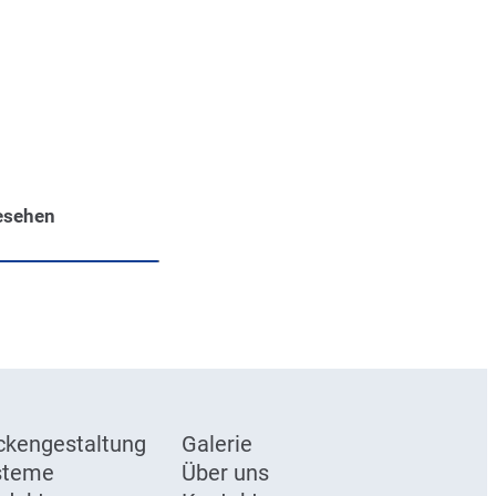
esehen
ckengestaltung
Galerie
steme
Über uns