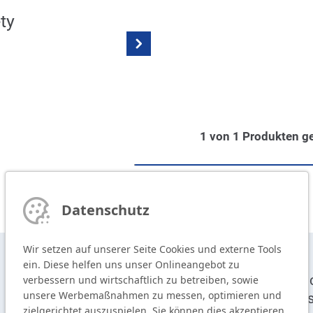
ty
1
von
1
Produkten g
Datenschutz
Wir setzen auf unserer Seite Cookies und externe Tools
ein. Diese helfen uns unser Onlineangebot zu
T
+49 9104 825-0
De
verbessern und wirtschaftlich zu betreiben, sowie
unsere Werbemaßnahmen zu messen, optimieren und
F
+49 9104 825-250
Sy
zielgerichtet auszuspielen. Sie können dies akzeptieren,