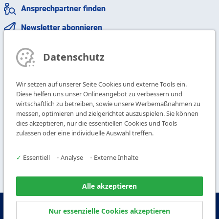
Ansprechpartner finden
Newsletter abonnieren
T
+49 9104 825-0
Datenschutz
F
+49 9104 825-250
E
info@vogl-deckensysteme.de
Wir setzen auf unserer Seite Cookies und externe Tools ein.
Diese helfen uns unser Onlineangebot zu verbessern und
wirtschaftlich zu betreiben, sowie unsere Werbemaßnahmen zu
Deckengestaltung
Galerie
messen, optimieren und zielgerichtet auszuspielen. Sie können
Systeme
Über uns
dies akzeptieren, nur die essentiellen Cookies und Tools
Produkte
Kontakt
zulassen oder eine individuelle Auswahl treffen.
Service
✓
Essentiell
•
Analyse
•
Externe Inhalte
Alle akzeptieren
© Copyright Vogl Deckensysteme - 2026
Nur essenzielle Cookies akzeptieren