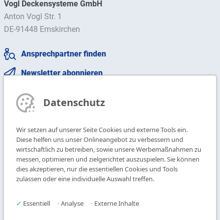
Vogl Deckensysteme GmbH
Anton Vogl Str. 1
DE-91448 Emskirchen
Ansprechpartner finden
Newsletter abonnieren
T
+49 9104 825-0
Datenschutz
F
+49 9104 825-250
E
info@vogl-deckensysteme.de
Wir setzen auf unserer Seite Cookies und externe Tools ein.
Diese helfen uns unser Onlineangebot zu verbessern und
wirtschaftlich zu betreiben, sowie unsere Werbemaßnahmen zu
Deckengestaltung
Galerie
messen, optimieren und zielgerichtet auszuspielen. Sie können
Systeme
Über uns
dies akzeptieren, nur die essentiellen Cookies und Tools
Produkte
Kontakt
zulassen oder eine individuelle Auswahl treffen.
Service
✓
Essentiell
•
Analyse
•
Externe Inhalte