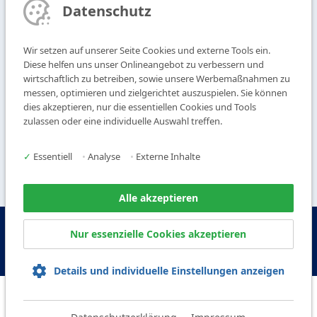
T
+49 9104 825-0
Datenschutz
F
+49 9104 825-250
E
info@vogl-deckensysteme.de
Wir setzen auf unserer Seite Cookies und externe Tools ein.
Diese helfen uns unser Onlineangebot zu verbessern und
wirtschaftlich zu betreiben, sowie unsere Werbemaßnahmen zu
Deckengestaltung
Galerie
messen, optimieren und zielgerichtet auszuspielen. Sie können
Systeme
Über uns
dies akzeptieren, nur die essentiellen Cookies und Tools
Produkte
Kontakt
zulassen oder eine individuelle Auswahl treffen.
Service
✓
Essentiell
•
Analyse
•
Externe Inhalte
Alle akzeptieren
© Copyright Vogl Deckensysteme - 2026
Nur essenzielle Cookies akzeptieren
IMPRESSUM
DATENSCHUTZ
AGB
AEB
Details und individuelle Einstellungen anzeigen