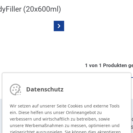
yFiller (20x600ml)
1
von
1
Produkten g
Datenschutz
Wir setzen auf unserer Seite Cookies und externe Tools
ein. Diese helfen uns unser Onlineangebot zu
T
+49 9104 825-0
De
verbessern und wirtschaftlich zu betreiben, sowie
unsere Werbemaßnahmen zu messen, optimieren und
F
+49 9104 825-250
Sy
zielgerichtet auszuspielen. Sie können dies akzeptieren,