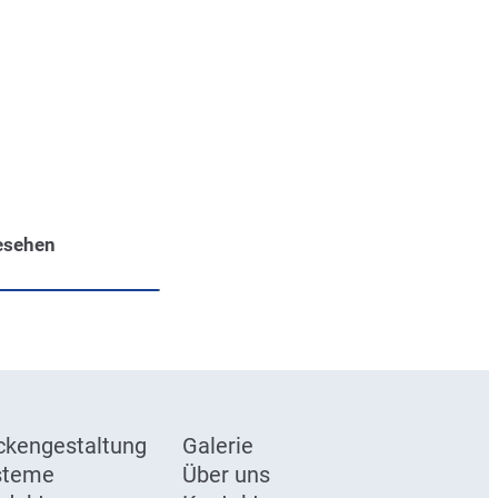
esehen
ckengestaltung
Galerie
steme
Über uns