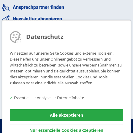
Ansprechpartner finden
Newsletter abonnieren
T
+49 9104 825-0
Datenschutz
F
+49 9104 825-250
E
info@vogl-deckensysteme.de
Wir setzen auf unserer Seite Cookies und externe Tools ein.
Diese helfen uns unser Onlineangebot zu verbessern und
wirtschaftlich zu betreiben, sowie unsere Werbemaßnahmen zu
Deckengestaltung
Galerie
messen, optimieren und zielgerichtet auszuspielen. Sie können
Systeme
Über uns
dies akzeptieren, nur die essentiellen Cookies und Tools
Produkte
Kontakt
zulassen oder eine individuelle Auswahl treffen.
Service
✓
Essentiell
•
Analyse
•
Externe Inhalte
Alle akzeptieren
© Copyright Vogl Deckensysteme - 2026
Nur essenzielle Cookies akzeptieren