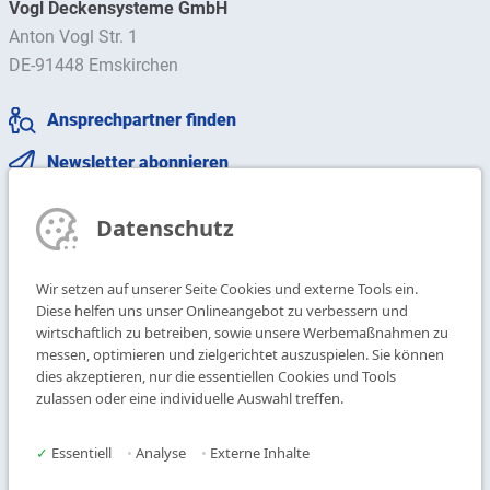
Vogl Deckensysteme GmbH
Anton Vogl Str. 1
DE-91448 Emskirchen
Ansprechpartner finden
Newsletter abonnieren
T
+49 9104 825-0
Datenschutz
F
+49 9104 825-250
E
info@vogl-deckensysteme.de
Wir setzen auf unserer Seite Cookies und externe Tools ein.
Diese helfen uns unser Onlineangebot zu verbessern und
wirtschaftlich zu betreiben, sowie unsere Werbemaßnahmen zu
Deckengestaltung
Galerie
messen, optimieren und zielgerichtet auszuspielen. Sie können
Systeme
Über uns
dies akzeptieren, nur die essentiellen Cookies und Tools
Produkte
Kontakt
zulassen oder eine individuelle Auswahl treffen.
Service
✓
Essentiell
•
Analyse
•
Externe Inhalte