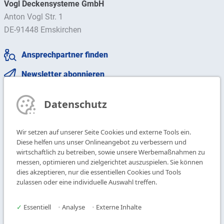
Vogl Deckensysteme GmbH
Anton Vogl Str. 1
DE-91448 Emskirchen
Ansprechpartner finden
Newsletter abonnieren
T
+49 9104 825-0
Datenschutz
F
+49 9104 825-250
E
info@vogl-deckensysteme.de
Wir setzen auf unserer Seite Cookies und externe Tools ein.
Diese helfen uns unser Onlineangebot zu verbessern und
wirtschaftlich zu betreiben, sowie unsere Werbemaßnahmen zu
Deckengestaltung
Galerie
messen, optimieren und zielgerichtet auszuspielen. Sie können
Systeme
Über uns
dies akzeptieren, nur die essentiellen Cookies und Tools
Produkte
Kontakt
zulassen oder eine individuelle Auswahl treffen.
Service
✓
Essentiell
•
Analyse
•
Externe Inhalte