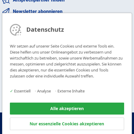
Newsletter abonnieren
T
+49 9104 825-0
Datenschutz
F
+49 9104 825-250
E
info@vogl-deckensysteme.de
Wir setzen auf unserer Seite Cookies und externe Tools ein.
Diese helfen uns unser Onlineangebot zu verbessern und
wirtschaftlich zu betreiben, sowie unsere Werbemaßnahmen zu
Deckengestaltung
Galerie
messen, optimieren und zielgerichtet auszuspielen. Sie können
Systeme
Über uns
dies akzeptieren, nur die essentiellen Cookies und Tools
Produkte
Kontakt
zulassen oder eine individuelle Auswahl treffen.
Service
✓
Essentiell
•
Analyse
•
Externe Inhalte
Alle akzeptieren
© Copyright Vogl Deckensysteme - 2026
Nur essenzielle Cookies akzeptieren
IMPRESSUM
DATENSCHUTZ
AGB
AEB